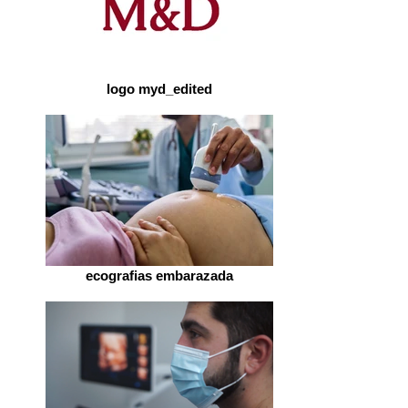
logo myd_edited
ecografias embarazada